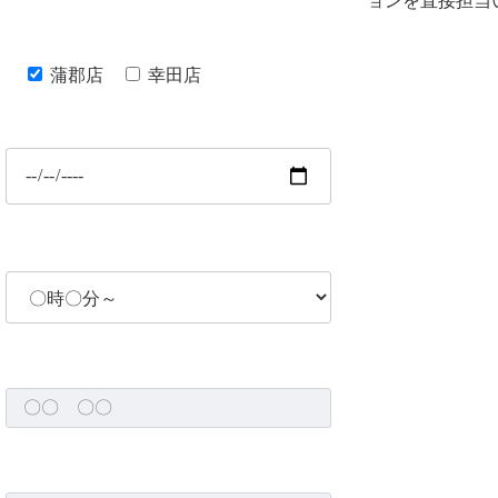
ョンを直接担当
蒲郡店
幸田店