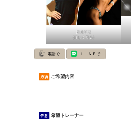
岡崎真弓
(詳しく見る)
電話で
ＬＩＮＥで
ご希望内容
必須
希望トレーナー
任意