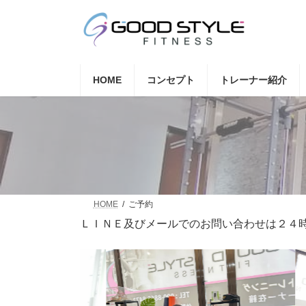
コ
ナ
ン
ビ
テ
ゲ
ン
ー
ツ
シ
へ
ョ
HOME
コンセプト
トレーナー紹介
ス
ン
キ
に
ッ
移
プ
動
HOME
ご予約
ＬＩＮＥ及びメールでのお問い合わせは２４