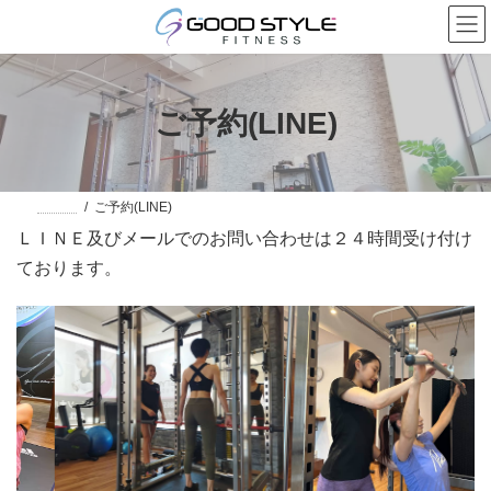
コ
ナ
ン
ビ
テ
ゲ
ン
ー
ツ
シ
へ
ョ
ご予約(LINE)
ス
ン
キ
に
ッ
移
プ
動
HOME
ご予約(LINE)
ＬＩＮＥ及びメールでのお問い合わせは２４時間受け付け
ております。